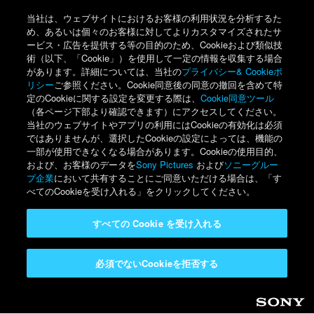
当社は、ウェブサイトにおけるお客様の利用状況を分析するた
め、あるいは個々のお客様に対してよりカスタマイズされたサ
ービス・広告を提供する等の目的のため、Cookieおよび類似技
術（以下、「Cookie」）を使用して一定の情報を収集する場合
があります。詳細については、当社の
プライバシー& Cookieポ
リシー
ご参照ください。Cookie同意後の同意の撤回を含めて特
定のCookieに関する設定を変更する際は、
Cookie同意ツール
（各ページ下部より確認できます）にアクセスしてください。
当社のウェブサイトやアプリの利用にはCookieの有効化は必須
ではありませんが、選択したCookieの設定によっては、機能の
一部が使用できなくなる場合があります。Cookieの使用目的、
および、お客様のデータを
Sony Pictures
および
ソニーグルー
プ企業
において共有することにご同意いただける場合は、「す
べてのCookieを受け入れる」をクリックしてください。
すべての Cookie を受け入れる
必須でないCookieを拒否する
Sony