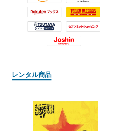
Amazon
HMV
Rakuten
Tower Records
Tsutaya
7net
Joshin
レンタル商品