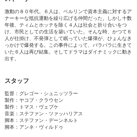
激動の８０年代。６人は、ベルリンで資本主義に対するア
ナーキーな抵抗運動を繰り広げる仲間だった。しかし十数
年後、ティムとホッテを除く４人は社会と折り合いをつ
け、市民としての生活を築いていた。そんな時、かつて６
人が仕掛け、不発弾として眠っていた爆弾が、ひょんなき
っかけで爆発する。この事件によって、バラバラに生きて
いた６人は再び結集。そしてドラマはダイナミックに動き
出す。
スタッフ
監督：グレゴー・シュニッツラー
製作：ヤコブ・クラウセン
製作：トマス・ヴェブケ
音楽：ステファン・ツァッハリアス
脚本：ステファン・デーンネルト
脚本：アンネ・ヴィルドゥ