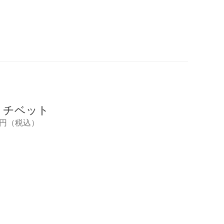
r Records
Tsutaya
7net
・チベット
,122円（税込）