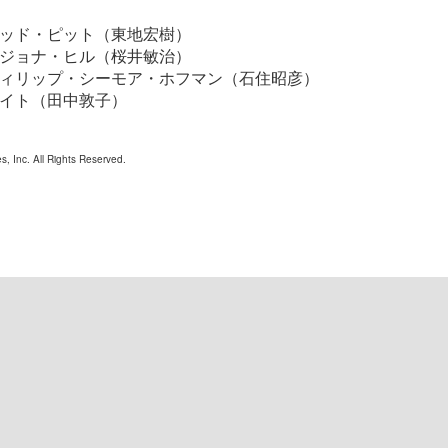
ッド・ピット（東地宏樹）
ジョナ・ヒル（桜井敏治）
ィリップ・シーモア・ホフマン（石住昭彦）
イト（田中敦子）
s, Inc. All Rights Reserved.