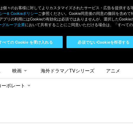
々のお客様に対してよりカスタマイズされたサービス・広告を提供する等の目的
ー& Cookieポリシー
ご参照ください。Cookie同意後の同意の撤回を含めて
リの利用にはCookieの有効化は必須ではありませんが、選択したCook
ーグループ企業
において共有することにご同意いただける場合は、「すべてのC
すべての Cookie を受け入れる
必須でないCookieを拒否する
ム
映画
海外ドラマ／TVシリーズ
アニメ
コーポレート