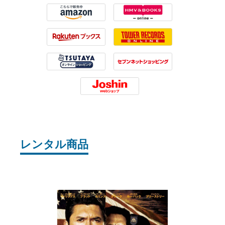
Amazon
HMV
Rakuten
Tower Records
Tsutaya
7net
Joshin
レンタル商品