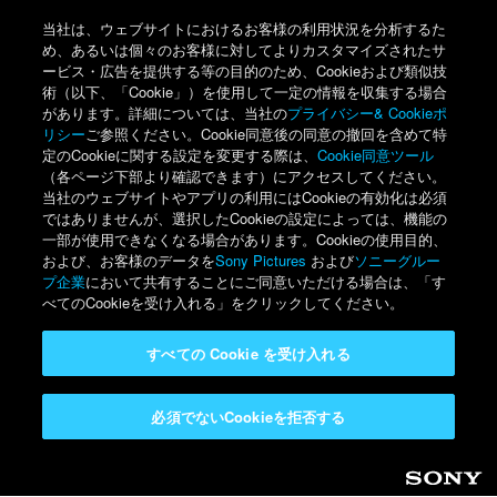
当社は、ウェブサイトにおけるお客様の利用状況を分析するた
め、あるいは個々のお客様に対してよりカスタマイズされたサ
ービス・広告を提供する等の目的のため、Cookieおよび類似技
術（以下、「Cookie」）を使用して一定の情報を収集する場合
があります。詳細については、当社の
プライバシー& Cookieポ
リシー
ご参照ください。Cookie同意後の同意の撤回を含めて特
定のCookieに関する設定を変更する際は、
Cookie同意ツール
（各ページ下部より確認できます）にアクセスしてください。
当社のウェブサイトやアプリの利用にはCookieの有効化は必須
ではありませんが、選択したCookieの設定によっては、機能の
一部が使用できなくなる場合があります。Cookieの使用目的、
および、お客様のデータを
Sony Pictures
および
ソニーグルー
プ企業
において共有することにご同意いただける場合は、「す
べてのCookieを受け入れる」をクリックしてください。
すべての Cookie を受け入れる
必須でないCookieを拒否する
Sony