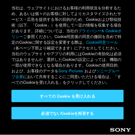
当社は、ウェブサイトにおけるお客様の利用状況を分析するた
め、あるいは個々のお客様に対してよりカスタマイズされたサ
ービス・広告を提供する等の目的のため、Cookieおよび類似技
術（以下、「Cookie」）を使用して一定の情報を収集する場合
があります。詳細については、当社の
プライバシー& Cookieポ
リシー
ご参照ください。Cookie同意後の同意の撤回を含めて特
定のCookieに関する設定を変更する際は、
Cookie同意ツール
（各ページ下部より確認できます）にアクセスしてください。
当社のウェブサイトやアプリの利用にはCookieの有効化は必須
ではありませんが、選択したCookieの設定によっては、機能の
一部が使用できなくなる場合があります。Cookieの使用目的、
および、お客様のデータを
Sony Pictures
および
ソニーグルー
プ企業
において共有することにご同意いただける場合は、「す
べてのCookieを受け入れる」をクリックしてください。
すべての Cookie を受け入れる
必須でないCookieを拒否する
Sony