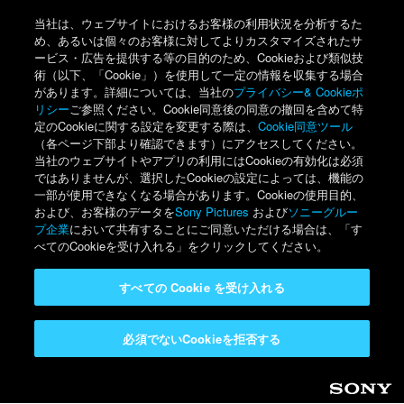
当社は、ウェブサイトにおけるお客様の利用状況を分析するた
め、あるいは個々のお客様に対してよりカスタマイズされたサ
ービス・広告を提供する等の目的のため、Cookieおよび類似技
術（以下、「Cookie」）を使用して一定の情報を収集する場合
があります。詳細については、当社の
プライバシー& Cookieポ
リシー
ご参照ください。Cookie同意後の同意の撤回を含めて特
定のCookieに関する設定を変更する際は、
Cookie同意ツール
（各ページ下部より確認できます）にアクセスしてください。
当社のウェブサイトやアプリの利用にはCookieの有効化は必須
ではありませんが、選択したCookieの設定によっては、機能の
一部が使用できなくなる場合があります。Cookieの使用目的、
および、お客様のデータを
Sony Pictures
および
ソニーグルー
プ企業
において共有することにご同意いただける場合は、「す
べてのCookieを受け入れる」をクリックしてください。
すべての Cookie を受け入れる
必須でないCookieを拒否する
Sony