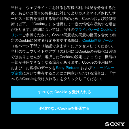
当社は、ウェブサイトにおけるお客様の利用状況を分析するた
め、あるいは個々のお客様に対してよりカスタマイズされたサ
ービス・広告を提供する等の目的のため、Cookieおよび類似技
術（以下、「Cookie」）を使用して一定の情報を収集する場合
があります。詳細については、当社の
プライバシー& Cookieポ
リシー
ご参照ください。Cookie同意後の同意の撤回を含めて特
定のCookieに関する設定を変更する際は、
Cookie同意ツール
（各ページ下部より確認できます）にアクセスしてください。
当社のウェブサイトやアプリの利用にはCookieの有効化は必須
ではありませんが、選択したCookieの設定によっては、機能の
一部が使用できなくなる場合があります。Cookieの使用目的、
および、お客様のデータを
Sony Pictures
および
ソニーグルー
プ企業
において共有することにご同意いただける場合は、「す
べてのCookieを受け入れる」をクリックしてください。
すべての Cookie を受け入れる
必須でないCookieを拒否する
Sony