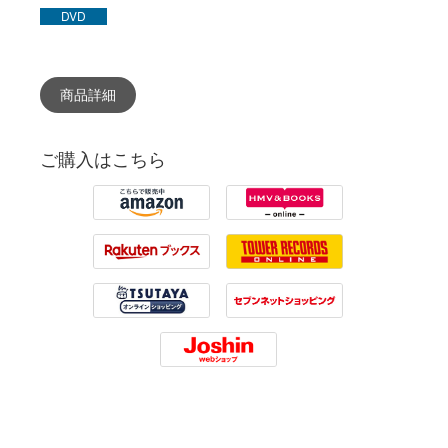
DVD
商品詳細
ご購入はこちら
Amazon
HMV
Rakuten
Tower Records
Tsutaya
7net
Joshin