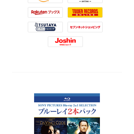
Amazon
HMV
Rakuten
Tower Records
Tsutaya
7net
Joshin