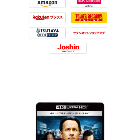
Amazon
HMV
Rakuten
Tower Records
Tsutaya
7net
Joshin