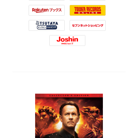
Amazon
HMV
Rakuten
Tower Records
Tsutaya
7net
Joshin