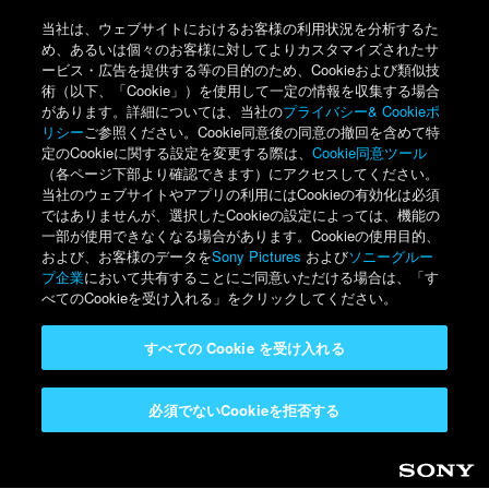
当社は、ウェブサイトにおけるお客様の利用状況を分析するた
め、あるいは個々のお客様に対してよりカスタマイズされたサ
ービス・広告を提供する等の目的のため、Cookieおよび類似技
術（以下、「Cookie」）を使用して一定の情報を収集する場合
があります。詳細については、当社の
プライバシー& Cookieポ
リシー
ご参照ください。Cookie同意後の同意の撤回を含めて特
定のCookieに関する設定を変更する際は、
Cookie同意ツール
（各ページ下部より確認できます）にアクセスしてください。
当社のウェブサイトやアプリの利用にはCookieの有効化は必須
ではありませんが、選択したCookieの設定によっては、機能の
一部が使用できなくなる場合があります。Cookieの使用目的、
および、お客様のデータを
Sony Pictures
および
ソニーグルー
プ企業
において共有することにご同意いただける場合は、「す
べてのCookieを受け入れる」をクリックしてください。
すべての Cookie を受け入れる
必須でないCookieを拒否する
Sony