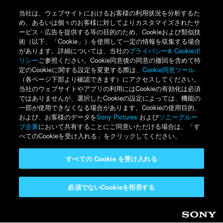
当社は、ウェブサイトにおけるお客様の利用状況を分析するた
め、あるいは個々のお客様に対してよりカスタマイズされたサ
ービス・広告を提供する等の目的のため、Cookieおよび類似技
術（以下、「Cookie」）を使用して一定の情報を収集する場合
があります。詳細については、当社の
プライバシー& Cookieポ
リシー
ご参照ください。Cookie同意後の同意の撤回を含めて特
定のCookieに関する設定を変更する際は、
Cookie同意ツール
（各ページ下部より確認できます）にアクセスしてください。
当社のウェブサイトやアプリの利用にはCookieの有効化は必須
ではありませんが、選択したCookieの設定によっては、機能の
一部が使用できなくなる場合があります。Cookieの使用目的、
および、お客様のデータを
Sony Pictures
および
ソニーグルー
プ企業
において共有することにご同意いただける場合は、「す
べてのCookieを受け入れる」をクリックしてください。
すべての Cookie を受け入れる
必須でないCookieを拒否する
Sony