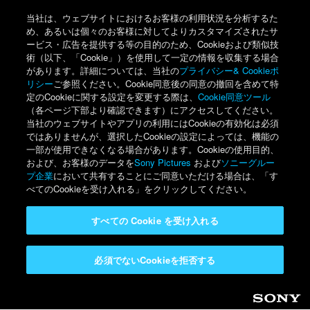
当社は、ウェブサイトにおけるお客様の利用状況を分析するた
め、あるいは個々のお客様に対してよりカスタマイズされたサ
ービス・広告を提供する等の目的のため、Cookieおよび類似技
術（以下、「Cookie」）を使用して一定の情報を収集する場合
があります。詳細については、当社の
プライバシー& Cookieポ
リシー
ご参照ください。Cookie同意後の同意の撤回を含めて特
定のCookieに関する設定を変更する際は、
Cookie同意ツール
（各ページ下部より確認できます）にアクセスしてください。
当社のウェブサイトやアプリの利用にはCookieの有効化は必須
ではありませんが、選択したCookieの設定によっては、機能の
一部が使用できなくなる場合があります。Cookieの使用目的、
および、お客様のデータを
Sony Pictures
および
ソニーグルー
プ企業
において共有することにご同意いただける場合は、「す
べてのCookieを受け入れる」をクリックしてください。
すべての Cookie を受け入れる
必須でないCookieを拒否する
Sony