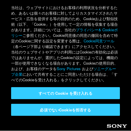
当社は、ウェブサイトにおけるお客様の利用状況を分析するた
め、あるいは個々のお客様に対してよりカスタマイズされたサ
ービス・広告を提供する等の目的のため、Cookieおよび類似技
術（以下、「Cookie」）を使用して一定の情報を収集する場合
があります。詳細については、当社の
プライバシー& Cookieポ
リシー
ご参照ください。Cookie同意後の同意の撤回を含めて特
定のCookieに関する設定を変更する際は、
Cookie同意ツール
（各ページ下部より確認できます）にアクセスしてください。
当社のウェブサイトやアプリの利用にはCookieの有効化は必須
ではありませんが、選択したCookieの設定によっては、機能の
一部が使用できなくなる場合があります。Cookieの使用目的、
および、お客様のデータを
Sony Pictures
および
ソニーグルー
プ企業
において共有することにご同意いただける場合は、「す
べてのCookieを受け入れる」をクリックしてください。
すべての Cookie を受け入れる
必須でないCookieを拒否する
Sony