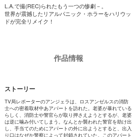
L.A.で撮(REC)られたもう一つの惨劇－。
世界が震撼したリアルパニック・ホラーをハリウッ
ドが完全リメイク！
作品情報
ストーリー
TV局レポーターのアンジェラは、ロスアンゼルスの消防
士への密着取材中あアパートを訪れた。老婆が暴れている
らしく、消防士や警官らが取り押さえようとするが、老婆
は逆に噛み付いてしまう。なんとか襲われた警官を助け出
し、手当てのためにアパートの外に出ようとすると、出入
り口はなぜか警察によって封鎖されていた。このアパート