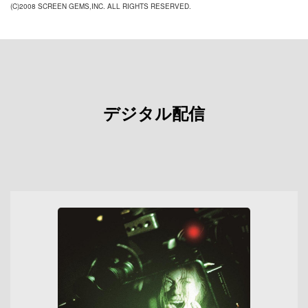
(C)2008 SCREEN GEMS,INC. ALL RIGHTS RESERVED.
デジタル配信