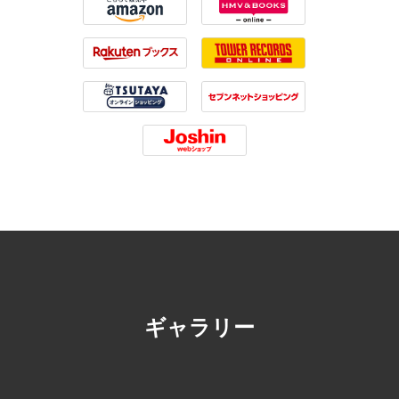
Amazon
HMV
Rakuten
Tower Records
Tsutaya
7net
Joshin
ギャラリー