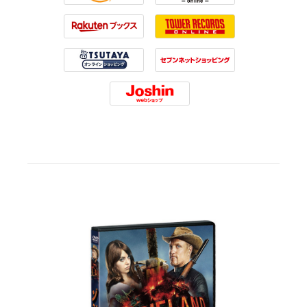
Amazon
HMV
Rakuten
Tower Records
Tsutaya
7net
Joshin