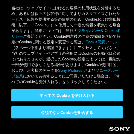
当社は、ウェブサイトにおけるお客様の利用状況を分析するた
め、あるいは個々のお客様に対してよりカスタマイズされたサ
ービス・広告を提供する等の目的のため、Cookieおよび類似技
術（以下、「Cookie」）を使用して一定の情報を収集する場合
があります。詳細については、当社の
プライバシー& Cookieポ
リシー
ご参照ください。Cookie同意後の同意の撤回を含めて特
定のCookieに関する設定を変更する際は、
Cookie同意ツール
（各ページ下部より確認できます）にアクセスしてください。
当社のウェブサイトやアプリの利用にはCookieの有効化は必須
ではありませんが、選択したCookieの設定によっては、機能の
一部が使用できなくなる場合があります。Cookieの使用目的、
および、お客様のデータを
Sony Pictures
および
ソニーグルー
プ企業
において共有することにご同意いただける場合は、「す
べてのCookieを受け入れる」をクリックしてください。
すべての Cookie を受け入れる
必須でないCookieを拒否する
Sony