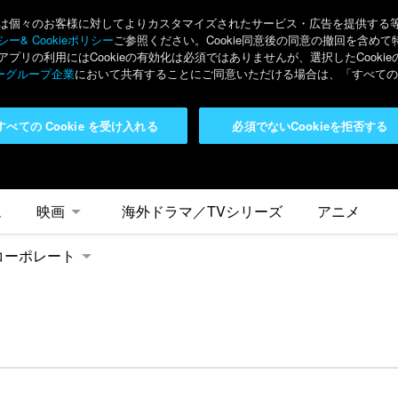
々のお客様に対してよりカスタマイズされたサービス・広告を提供する等の目的
ー& Cookieポリシー
ご参照ください。Cookie同意後の同意の撤回を含めて
リの利用にはCookieの有効化は必須ではありませんが、選択したCook
ーグループ企業
において共有することにご同意いただける場合は、「すべてのC
すべての Cookie を受け入れる
必須でないCookieを拒否する
ム
映画
海外ドラマ／TVシリーズ
アニメ
コーポレート