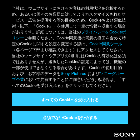
当社は、ウェブサイトにおけるお客様の利用状況を分析するた
め、あるいは個々のお客様に対してよりカスタマイズされたサ
ービス・広告を提供する等の目的のため、Cookieおよび類似技
術（以下、「Cookie」）を使用して一定の情報を収集する場合
があります。詳細については、当社の
プライバシー& Cookieポ
リシー
ご参照ください。Cookie同意後の同意の撤回を含めて特
定のCookieに関する設定を変更する際は、
Cookie同意ツール
（各ページ下部より確認できます）にアクセスしてください。
当社のウェブサイトやアプリの利用にはCookieの有効化は必須
ではありませんが、選択したCookieの設定によっては、機能の
一部が使用できなくなる場合があります。Cookieの使用目的、
および、お客様のデータを
Sony Pictures
および
ソニーグルー
プ企業
において共有することにご同意いただける場合は、「す
べてのCookieを受け入れる」をクリックしてください。
すべての Cookie を受け入れる
必須でないCookieを拒否する
Sony