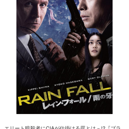
エリート暗殺者にCIAが仕掛ける罠とは－!?『ブラ