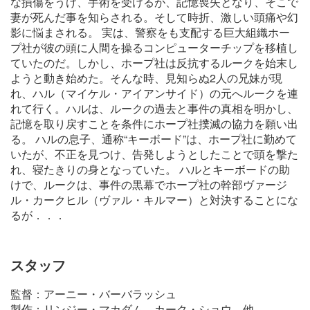
な損傷をうけ、手術を受けるが、記憶喪失となり、そこで
妻が死んだ事を知らされる。そして時折、激しい頭痛や幻
影に悩まされる。 実は、警察をも支配する巨大組織ホー
プ社が彼の頭に人間を操るコンピューターチップを移植し
ていたのだ。しかし、ホープ社は反抗するルークを始末し
ようと動き始めた。そんな時、見知らぬ2人の兄妹が現
れ、ハル（マイケル・アイアンサイド）の元へルークを連
れて行く。ハルは、ルークの過去と事件の真相を明かし、
記憶を取り戻すことを条件にホープ社撲滅の協力を願い出
る。 ハルの息子、通称“キーボード”は、ホープ社に勤めて
いたが、不正を見つけ、告発しようとしたことで頭を撃た
れ、寝たきりの身となっていた。 ハルとキーボードの助
けで、ルークは、事件の黒幕でホープ社の幹部ヴァージ
ル・カークヒル（ヴァル・キルマー）と対決することにな
るが．．．
スタッフ
監督：アーニー・バーバラッシュ
製作：リンジー・マカダム、カーク・ショウ 他