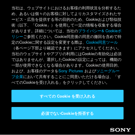
当社は、ウェブサイトにおけるお客様の利用状況を分析するた
め、あるいは個々のお客様に対してよりカスタマイズされたサ
ービス・広告を提供する等の目的のため、Cookieおよび類似技
術（以下、「Cookie」）を使用して一定の情報を収集する場合
があります。詳細については、当社の
プライバシー& Cookieポ
リシー
ご参照ください。Cookie同意後の同意の撤回を含めて特
定のCookieに関する設定を変更する際は、
Cookie同意ツール
（各ページ下部より確認できます）にアクセスしてください。
当社のウェブサイトやアプリの利用にはCookieの有効化は必須
ではありませんが、選択したCookieの設定によっては、機能の
一部が使用できなくなる場合があります。Cookieの使用目的、
および、お客様のデータを
Sony Pictures
および
ソニーグルー
プ企業
において共有することにご同意いただける場合は、「す
べてのCookieを受け入れる」をクリックしてください。
すべての Cookie を受け入れる
必須でないCookieを拒否する
Sony