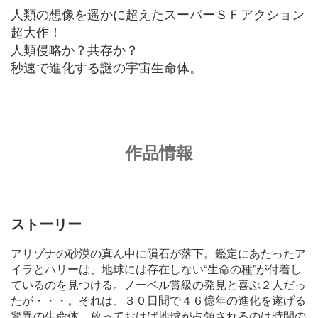
人類の想像を遥かに超えたスーパーＳＦアクション
超大作！
人類侵略か？共存か？
秒速で進化する謎の宇宙生命体。
作品情報
ストーリー
アリゾナの砂漠の真ん中に隕石が落下。鑑定にあたったア
イラとハリーは、地球には存在しない“生命の種”が付着し
ているのを見つける。ノーベル賞級の発見と喜ぶ２人だっ
たが・・・。それは、３０日間で４６億年の進化を遂げる
驚異の生命体。放っておけば地球が占領されるのは時間の