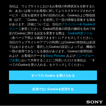
当社は、ウェブサイトにおけるお客様の利用状況を分析するた
め、あるいは個々のお客様に対してよりカスタマイズされたサ
ービス・広告を提供する等の目的のため、Cookieおよび類似技
術（以下、「Cookie」）を使用して一定の情報を収集する場合
があります。詳細については、当社の
プライバシー& Cookieポ
リシー
ご参照ください。Cookie同意後の同意の撤回を含めて特
定のCookieに関する設定を変更する際は、
Cookie同意ツール
（各ページ下部より確認できます）にアクセスしてください。
当社のウェブサイトやアプリの利用にはCookieの有効化は必須
ではありませんが、選択したCookieの設定によっては、機能の
一部が使用できなくなる場合があります。Cookieの使用目的、
および、お客様のデータを
Sony Pictures
および
ソニーグルー
プ企業
において共有することにご同意いただける場合は、「す
べてのCookieを受け入れる」をクリックしてください。
すべての Cookie を受け入れる
必須でないCookieを拒否する
Sony