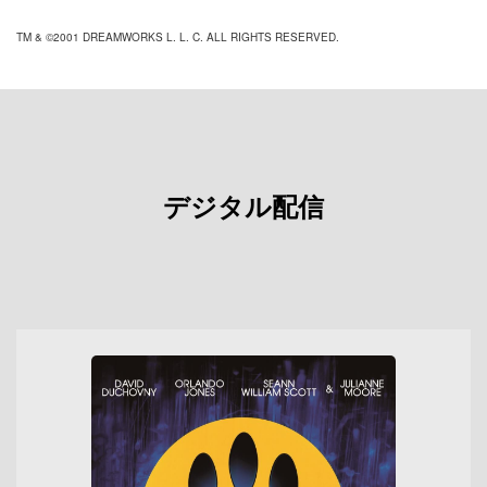
TM & ©2001 DREAMWORKS L. L. C. ALL RIGHTS RESERVED.
デジタル配信