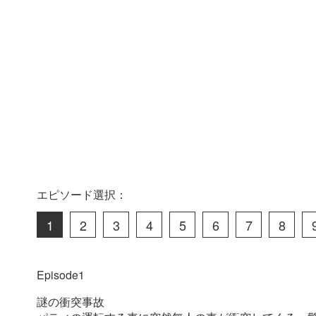
エピソード選択：
1
2
3
4
5
6
7
8
Episode1
謎の衝突事故