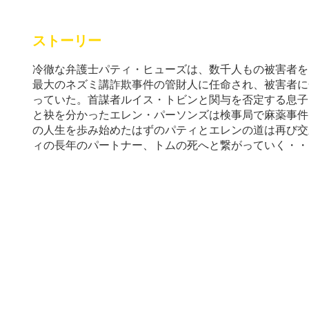
ストーリー
冷徹な弁護士パティ・ヒューズは、数千人もの被害者を
最大のネズミ講詐欺事件の管財人に任命され、被害者に
っていた。首謀者ルイス・トビンと関与を否定する息子
と袂を分かったエレン・パーソンズは検事局で麻薬事件
の人生を歩み始めたはずのパティとエレンの道は再び交
ィの長年のパートナー、トムの死へと繋がっていく・・