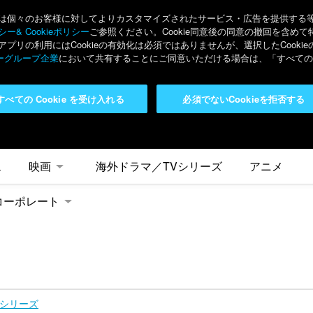
々のお客様に対してよりカスタマイズされたサービス・広告を提供する等の目的
ー& Cookieポリシー
ご参照ください。Cookie同意後の同意の撤回を含めて
リの利用にはCookieの有効化は必須ではありませんが、選択したCook
ーグループ企業
において共有することにご同意いただける場合は、「すべてのC
すべての Cookie を受け入れる
必須でないCookieを拒否する
ム
映画
海外ドラマ／TVシリーズ
アニメ
コーポレート
Vシリーズ