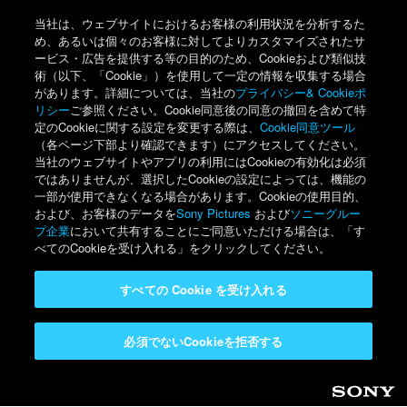
当社は、ウェブサイトにおけるお客様の利用状況を分析するた
め、あるいは個々のお客様に対してよりカスタマイズされたサ
ービス・広告を提供する等の目的のため、Cookieおよび類似技
術（以下、「Cookie」）を使用して一定の情報を収集する場合
があります。詳細については、当社の
プライバシー& Cookieポ
リシー
ご参照ください。Cookie同意後の同意の撤回を含めて特
定のCookieに関する設定を変更する際は、
Cookie同意ツール
（各ページ下部より確認できます）にアクセスしてください。
当社のウェブサイトやアプリの利用にはCookieの有効化は必須
ではありませんが、選択したCookieの設定によっては、機能の
一部が使用できなくなる場合があります。Cookieの使用目的、
および、お客様のデータを
Sony Pictures
および
ソニーグルー
プ企業
において共有することにご同意いただける場合は、「す
べてのCookieを受け入れる」をクリックしてください。
すべての Cookie を受け入れる
必須でないCookieを拒否する
Sony