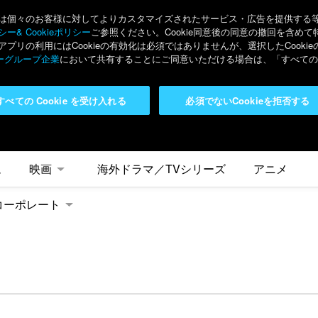
々のお客様に対してよりカスタマイズされたサービス・広告を提供する等の目的
ー& Cookieポリシー
ご参照ください。Cookie同意後の同意の撤回を含めて
リの利用にはCookieの有効化は必須ではありませんが、選択したCook
ーグループ企業
において共有することにご同意いただける場合は、「すべてのC
すべての Cookie を受け入れる
必須でないCookieを拒否する
ム
映画
海外ドラマ／TVシリーズ
アニメ
コーポレート