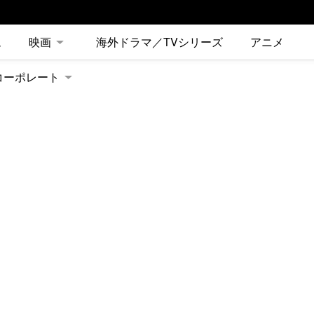
ム
映画
海外ドラマ／TVシリーズ
アニメ
コーポレート