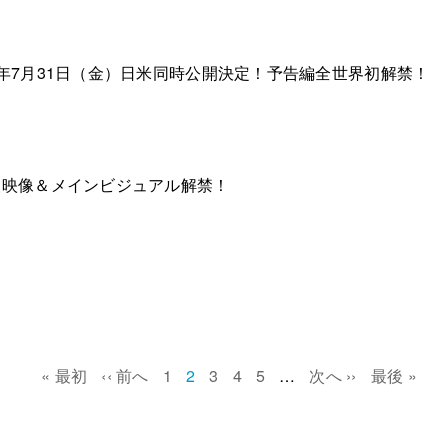
年7月31日（金）日米同時公開決定！予告編全世界初解禁！
報映像＆メインビジュアル解禁！
First
« 最初
Previous
‹‹ 前へ
Page
1
Current
2
Page
3
Page
4
Page
5
…
Next
次へ ››
Last
最後 »
page
page
page
page
page