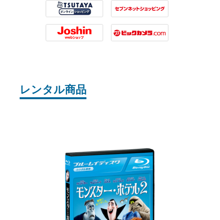
Tsutaya
7net
Joshin
Biccamera
レンタル商品