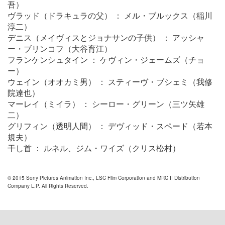
吾）
ヴラッド（ドラキュラの父） ： メル・ブルックス（稲川
淳二）
デニス（メイヴィスとジョナサンの子供） ： アッシャ
ー・ブリンコフ（大谷育江）
フランケンシュタイン ： ケヴィン・ジェームズ（チョ
ー）
ウェイン（オオカミ男） ： スティーヴ・ブシェミ（我修
院達也）
マーレイ（ミイラ） ： シーロー・グリーン（三ツ矢雄
二）
グリフィン（透明人間） ： デヴィッド・スペード（若本
規夫）
干し首 ： ルネル、ジム・ワイズ（クリス松村）
© 2015 Sony Pictures Animation Inc., LSC Film Corporation and MRC II Distribution
Company L.P. All Rights Reserved.