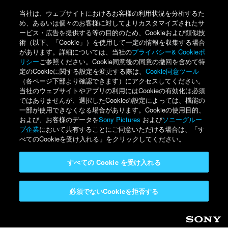
当社は、ウェブサイトにおけるお客様の利用状況を分析するた
め、あるいは個々のお客様に対してよりカスタマイズされたサ
ービス・広告を提供する等の目的のため、Cookieおよび類似技
術（以下、「Cookie」）を使用して一定の情報を収集する場合
があります。詳細については、当社の
プライバシー& Cookieポ
リシー
ご参照ください。Cookie同意後の同意の撤回を含めて特
定のCookieに関する設定を変更する際は、
Cookie同意ツール
（各ページ下部より確認できます）にアクセスしてください。
当社のウェブサイトやアプリの利用にはCookieの有効化は必須
ではありませんが、選択したCookieの設定によっては、機能の
一部が使用できなくなる場合があります。Cookieの使用目的、
および、お客様のデータを
Sony Pictures
および
ソニーグルー
プ企業
において共有することにご同意いただける場合は、「す
べてのCookieを受け入れる」をクリックしてください。
すべての Cookie を受け入れる
必須でないCookieを拒否する
Sony