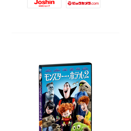
Joshin
Biccamera