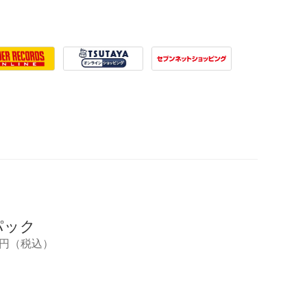
r Records
Tsutaya
7net
パック
,042円（税込）