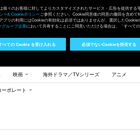
々のお客様に対してよりカスタマイズされたサービス・広告を提供する等の目的
ー& Cookieポリシー
ご参照ください。Cookie同意後の同意の撤回を含めて
リの利用にはCookieの有効化は必須ではありませんが、選択したCook
ーグループ企業
において共有することにご同意いただける場合は、「すべてのC
すべての Cookie を受け入れる
必須でないCookieを拒否する
ム
映画
海外ドラマ／TVシリーズ
アニメ
コーポレート