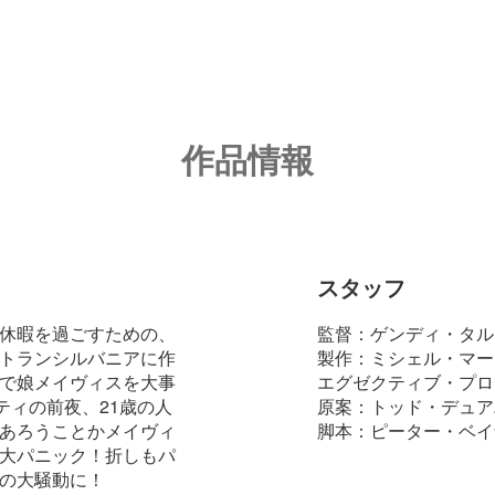
作品情報
スタッフ
休暇を過ごすための、
監督：ゲンディ・タル
トランシルバニアに作
製作：ミシェル・マー
で娘メイヴィスを大事
エグゼクティブ・プロ
ティの前夜、21歳の人
原案：トッド・デュア
あろうことかメイヴィ
脚本：ピーター・ベイ
大パニック！折しもパ
の大騒動に！