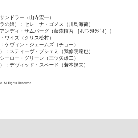
サンドラー（山寺宏一）
ラの娘）：セレーナ・ゴメス（川島海荷）
ンディ・サムバーグ（藤森慎吾 ［ｵﾘｴﾝﾀﾙﾗｼﾞｵ］）
・ワイズ（クリス松村）
：ケヴィン・ジェームズ（チョー）
）：スティーヴ・ブシェミ（我修院達也）
シーロー・グリーン（三ツ矢雄二）
）：デヴィッド・スペード（若本規夫）
. All Rights Reserved.