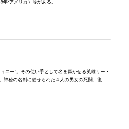
8年/アメリカ）等がある。
ティニー”。その使い手として名を轟かせる英雄リー・
。神秘の名剣に魅せられた４人の男女の死闘、復