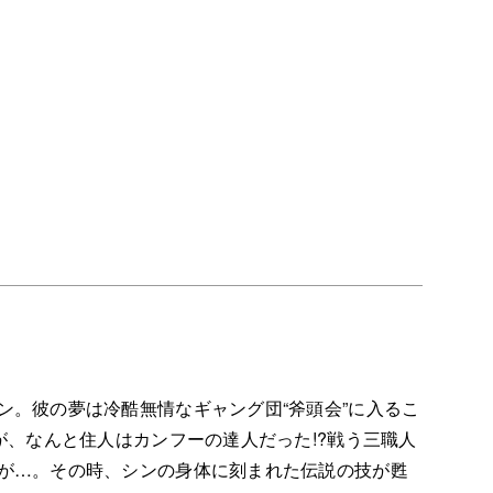
ン。彼の夢は冷酷無情なギャング団“斧頭会”に入るこ
が、なんと住人はカンフーの達人だった!?戦う三職人
が…。その時、シンの身体に刻まれた伝説の技が甦