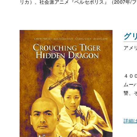
リカ）、社会派アニメ『ペルセポリス』（2007年/
グ
アメリ
４０
ムー
讐、
詳細