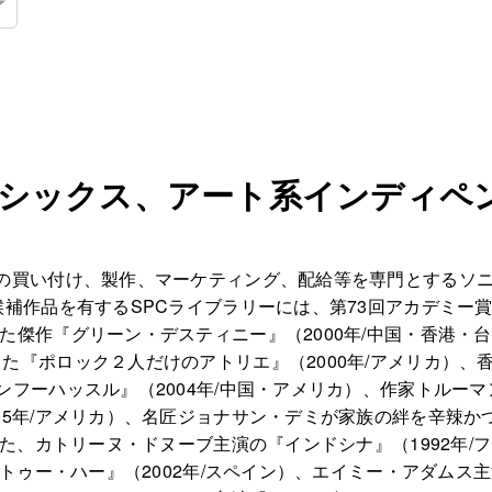
ラシックス、アート系インディペ
買い付け、製作、マーケティング、配給等を専門とするソニー・
候補作品を有するSPCライブラリーには、第73回アカデミー
た傑作『グリーン・デスティニー』（2000年/中国・香港・
た『ポロック２人だけのアトリエ』（2000年/アメリカ）、
ンフーハッスル』（2004年/中国・アメリカ）、作家トルー
05年/アメリカ）、名匠ジョナサン・デミが家族の絆を辛辣
した、カトリーヌ・ドヌーブ主演の『インドシナ』（1992年
・トゥー・ハー』（2002年/スペイン）、エイミー・アダムス主