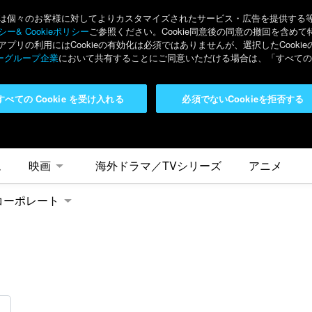
々のお客様に対してよりカスタマイズされたサービス・広告を提供する等の目的
ー& Cookieポリシー
ご参照ください。Cookie同意後の同意の撤回を含めて
リの利用にはCookieの有効化は必須ではありませんが、選択したCook
ーグループ企業
において共有することにご同意いただける場合は、「すべてのC
すべての Cookie を受け入れる
必須でないCookieを拒否する
ム
映画
海外ドラマ／TVシリーズ
アニメ
コーポレート