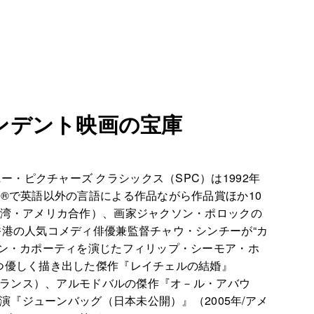
ンデント映画の宝庫
ピクチャーズ クラシックス（SPC）は1992年
賞®で英語以外の言語による作品ながら作品賞ほか10
台湾・アメリカ合作）、画家ジャクソン・ポロックの
香港の人気コメディ俳優兼監督チャウ・シンチーが“カ
マン・カポーティを演じたフィリップ・シーモア・ホ
かつ優しく描き出した傑作『レイチェルの結婚』
/フランス）、アルモドバルの傑作『オ－ル・アバウ
演『ジューンバッグ（日本未公開）』（2005年/アメ