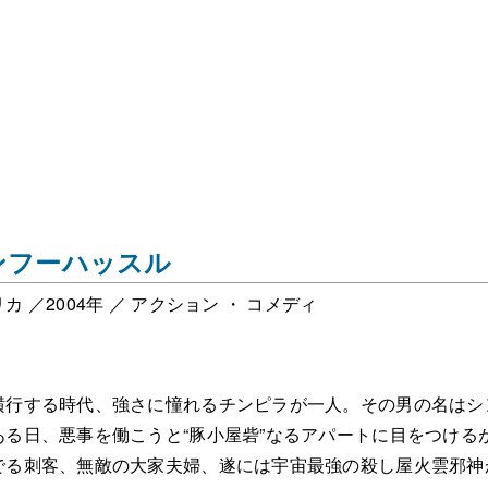
ンフーハッスル
カ ／2004年 ／ アクション ・ コメディ
横行する時代、強さに憧れるチンピラが一人。その男の名はシ
ある日、悪事を働こうと“豚小屋砦”なるアパートに目をつける
でる刺客、無敵の大家夫婦、遂には宇宙最強の殺し屋火雲邪神