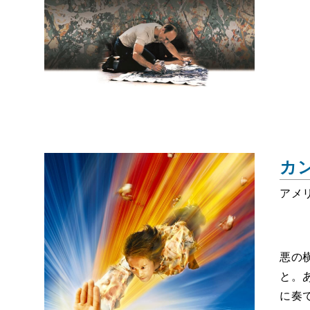
カ
アメリ
悪の
と。
に奏